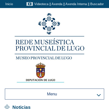
Inicio
Videoteca
||
Axenda
||
Axenda Interna
||
Buscador
Menu
Noticias