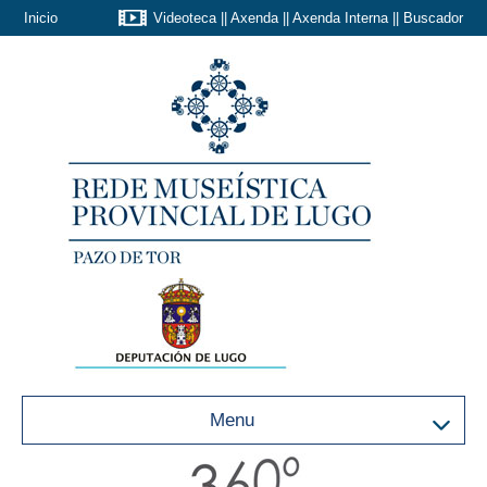
Inicio
Videoteca
||
Axenda
||
Axenda Interna
||
Buscador
Menu