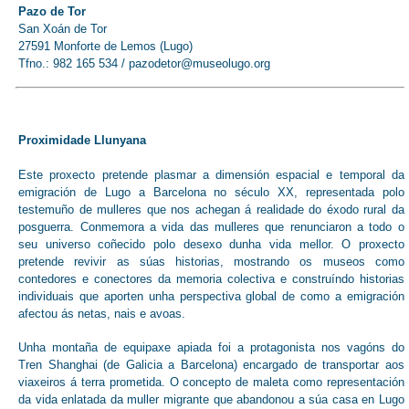
Pazo de Tor
San Xoán de Tor
27591 Monforte de Lemos (Lugo)
Tfno.: 982 165 534 /
pazodetor@museolugo.org
Proximidade Llunyana
Este proxecto pretende plasmar a dimensión espacial e temporal da
emigración de Lugo a Barcelona no século XX, representada polo
testemuño de mulleres que nos achegan á realidade do éxodo rural da
posguerra. Conmemora a vida das mulleres que renunciaron a todo o
seu universo coñecido polo desexo dunha vida mellor. O proxecto
pretende revivir as súas historias, mostrando os museos como
contedores e conectores da memoria colectiva e construíndo historias
individuais que aporten unha perspectiva global de como a emigración
afectou ás netas, nais e avoas.
Unha montaña de equipaxe apiada foi a protagonista nos vagóns do
Tren Shanghai (de Galicia a Barcelona) encargado de transportar aos
viaxeiros á terra prometida. O concepto de maleta como representación
da vida enlatada da muller migrante que abandonou a súa casa en Lugo